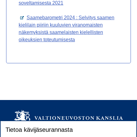
soveltamisesta 2021
Avautuu uuteen välilehteen
Saamebarometri 2024 : Selvitys saamen
kielilain piiriin kuuluvien viranomaisten
näkemyksistä saamelaisten kielellisten
oikeuksien toteutumisesta
Tietoa kävijäseurannasta