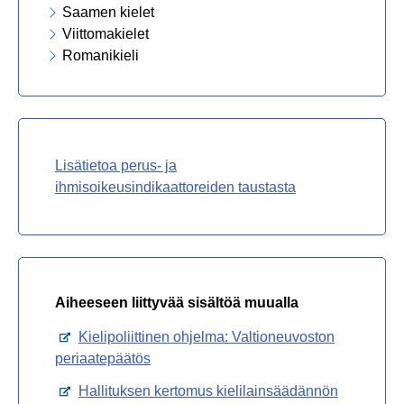
Saamen kielet
Viittomakielet
Romanikieli
Lisätietoa perus- ja
ihmisoikeusindikaattoreiden taustasta
Aiheeseen liittyvää sisältöä muualla
Avautuu uuteen välilehteen
Kielipoliittinen ohjelma: Valtioneuvoston
periaatepäätös
Avautuu uuteen välilehteen
Hallituksen kertomus kielilainsäädännön