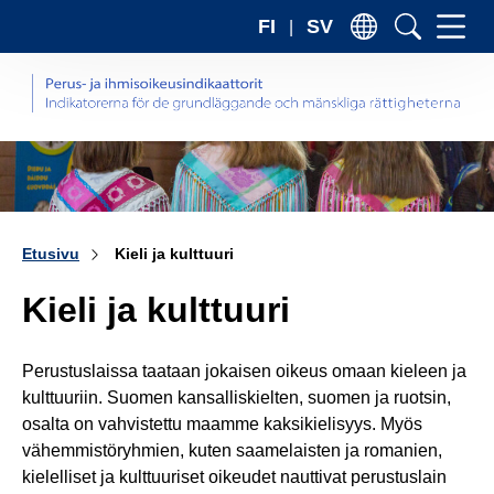
Sii
FI
SV
sis
Etusivu
Kieli ja kulttuuri
Kieli ja kulttuuri
Perustuslaissa taataan jokaisen oikeus omaan kieleen ja
kulttuuriin. Suomen kansalliskielten, suomen ja ruotsin,
osalta on vahvistettu maamme kaksikielisyys. Myös
vähemmistöryhmien, kuten saamelaisten ja romanien,
kielelliset ja kulttuuriset oikeudet nauttivat perustuslain