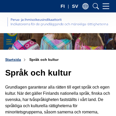
Sk
FI
SV
to
the
co
Startsida
Språk och kultur
Språk och kultur
Grundlagen garanterar alla rätten till eget språk och egen
kultur. När det gäller Finlands nationella språk, finska och
svenska, har tvåspråkigheten fastställts i vårt land. De
språkliga och kulturella rättigheterna för
minoritetsgrupperna, såsom samerna och romerna,