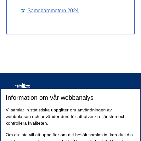
Öppnas i ett nytt mellanblad
Samebarometern 2024
Information om vår webbanalys
Vi samlar in statistiska uppgifter om användningen av
webbplatsen och använder dem för att utveckla tjänsten och
kontrollera kvaliteten.
Dataskydd
Tillgänglighetsutlåtande
Frågor och svar om uppföljningen
Om du inte vill att uppgifter om ditt besök samlas in, kan du i din
Frågor och kommentarer