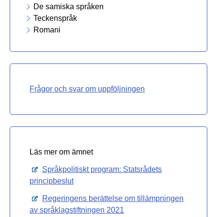
De samiska språken
Teckenspråk
Romani
Frågor och svar om uppföljningen
Läs mer om ämnet
Öppnas i ett nytt mellanblad
Språkpolitiskt program: Statsrådets
principbeslut
Öppnas i ett nytt mellanblad
Regeringens berättelse om tillämpningen
av språklagstiftningen 2021