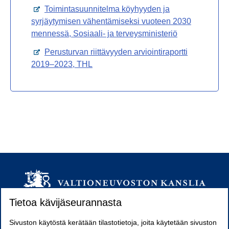
Avautuu uuteen välilehteen
Toimintasuunnitelma köyhyyden ja
syrjäytymisen vähentämiseksi vuoteen 2030
mennessä, Sosiaali- ja terveysministeriö
Avautuu uuteen välilehteen
Perusturvan riittävyyden arviointiraportti
2019–2023, THL
Tietoa kävijäseurannasta
Sivuston käytöstä kerätään tilastotietoja, joita käytetään sivuston