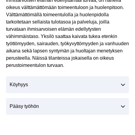
ihmisarvoisen elämän edellyttämää turvaa, on hänellä
oikeus välttämättömään toimeentuloon ja huolenpitoon.
Välttämättömällä toimeentulolla ja huolenpidolla
tarkoitetaan sellaista tulotasoa ja palveluja, joilla
turvataan ihmisarvoisen elämän edellytysten
vähimmäistaso. Yksilö saattaa kaivata tukea etenkin
työttömyyden, sairauden, työkyvyttömyyden ja vanhuuden
aikana sekä lapsen syntymän ja huoltajan menetyksen
perusteella. Näissä tilanteissa jokaisella on oikeus
perustoimeentulon turvaan.
Köyhyys
Pääsy työhön