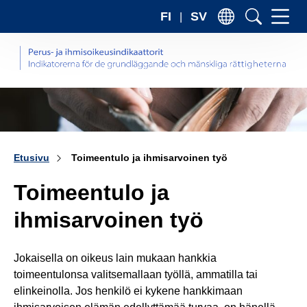
Sii
FI
SV
sis
Etusivu
Toimeentulo ja ihmisarvoinen työ
Toimeentulo ja
ihmisarvoinen työ
Jokaisella on oikeus lain mukaan hankkia
toimeentulonsa valitsemallaan työllä, ammatilla tai
elinkeinolla. Jos henkilö ei kykene hankkimaan